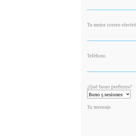
SABER
Tu mejor correo electr
20 JULIO 2022
ASPECTOS A TENER EN CUENTA PARA
NO SUFRIR UN GOLPE DE CALOR
Estamos viviendo un verano especialmente
Teléfono
caluroso debido a las altas temperaturas que
estamos registrando, tanto en junio como en
julio, con hasta 42º en zonas como Badajoz,
Zaragoza o Sevilla. Pero, ¿qué tenemos que tener
¿Qué bono prefieres?
...
Tu mensaje