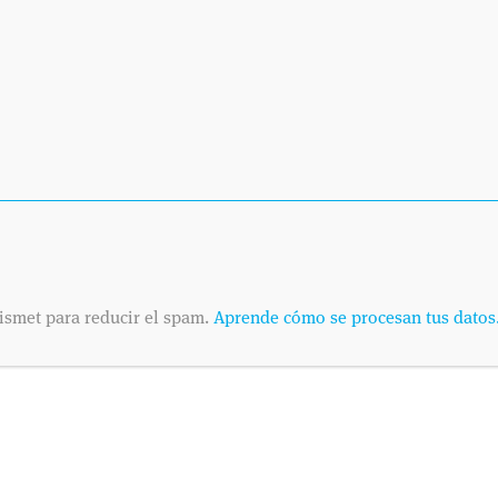
ismet para reducir el spam.
Aprende cómo se procesan tus datos
SOLICITA
Envíanos tus datos
Dinos cuándo es pr
telefónica o por co