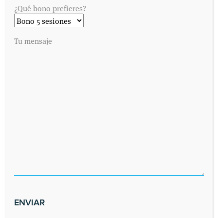
¿Qué bono prefieres?
Tu mensaje
SOLICITA UNA CITA
Envíanos tus datos y nos pondremos en contacto contigo lo antes
posible. Dinos cuándo es preferible para ti visitarnos y
contactaremos contigo vía telefónica o por correo electrónico,
como prefieras.