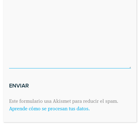
SOLICITA UNA CITA
Envíanos tus datos y nos pondremos en contacto contigo lo antes
posible. Dinos cuándo es preferible para ti visitarnos y
contactaremos contigo vía telefónica o por correo electrónico,
como prefieras.
Este formulario usa Akismet para reducir el spam.
Aprende cómo se procesan tus datos.